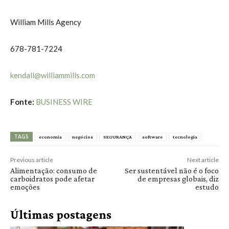
William Mills Agency
678-781-7224
kendall@williammills.com
Fonte:
BUSINESS WIRE
TAGS
economia
negócios
SEGURANÇA
software
tecnologia
Previous article
Next article
Alimentação: consumo de
Ser sustentável não é o foco
carboidratos pode afetar
de empresas globais, diz
emoções
estudo
Últimas postagens