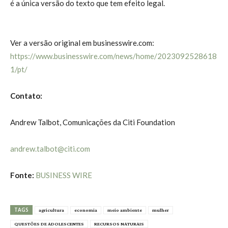
é a única versão do texto que tem efeito legal.
Ver a versão original em businesswire.com:
https://www.businesswire.com/news/home/2023092528618
1/pt/
Contato:
Andrew Talbot, Comunicações da Citi Foundation
andrew.talbot@citi.com
Fonte:
BUSINESS WIRE
TAGS
agricultura
economia
meio ambiente
mulher
QUESTÕES DE ADOLESCENTES
RECURSOS NATURAIS