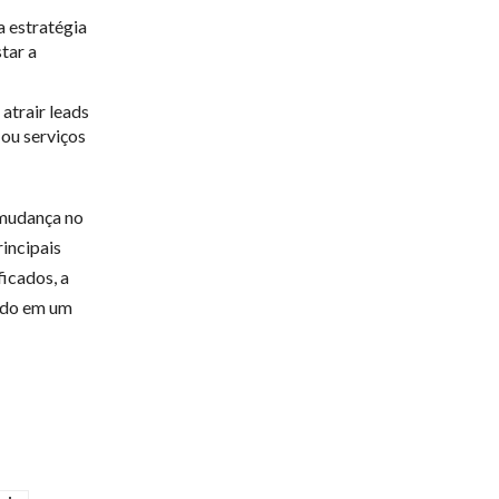
a estratégia
tar a
atrair leads
 ou serviços
à mudança no
incipais
ficados, a
ando em um