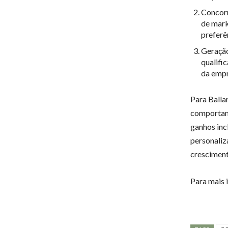
Concorr
de mark
preferê
Geração
qualifi
da empr
Para Balla
comportame
ganhos inc
personaliz
cresciment
Para mais 