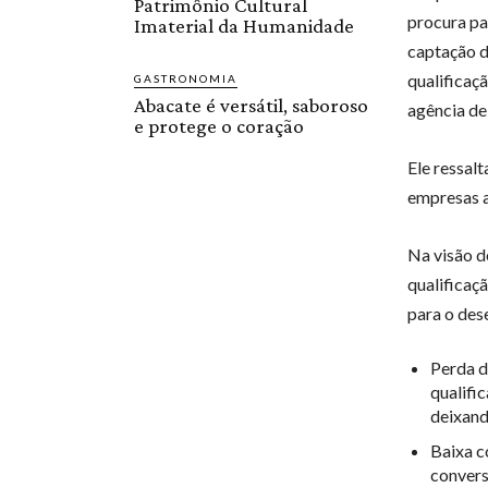
Patrimônio Cultural
procura pa
Imaterial da Humanidade
captação d
qualificaç
GASTRONOMIA
Abacate é versátil, saboroso
agência de
e protege o coração
Ele ressal
empresas a
Na visão d
qualificaç
para o des
Perda d
qualifi
deixand
Baixa c
convers