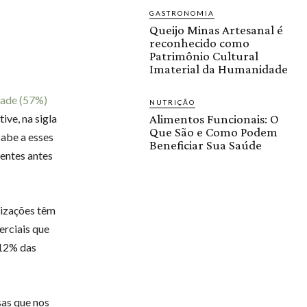
GASTRONOMIA
Queijo Minas Artesanal é
reconhecido como
Patrimônio Cultural
Imaterial da Humanidade
tade (57%)
NUTRIÇÃO
ve, na sigla
Alimentos Funcionais: O
Que São e Como Podem
abe a esses
Beneficiar Sua Saúde
ientes antes
nizações têm
rciais que
 12% das
sas que nos