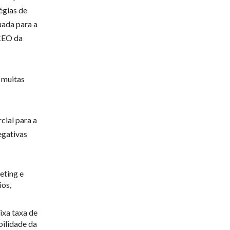
égias de
uada para a
 CEO da
 muitas
cial para a
egativas
eting e
ios,
ixa taxa de
bilidade da