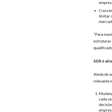
empres
Crescim
limitar
mercad
“Para maxi
estruturas
qualificado
SDR é alt
Ainda de a
relevante n
Mudanç
cada ve
decisõe
empresa