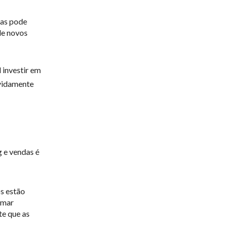
das pode
de novos
 investir em
evidamente
 e vendas é
s estão
omar
te que as