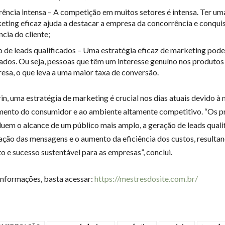
ência intensa – A competição em muitos setores é intensa. Ter um
eting eficaz ajuda a destacar a empresa da concorrência e conquis
ncia do cliente;
 de leads qualificados – Uma estratégia eficaz de marketing pode 
cados. Ou seja, pessoas que têm um interesse genuíno nos produtos
esa, o que leva a uma maior taxa de conversão.
rin, uma estratégia de marketing é crucial nos dias atuais devido 
nto do consumidor e ao ambiente altamente competitivo. “Os pr
luem o alcance de um público mais amplo, a geração de leads quali
ação das mensagens e o aumento da eficiência dos custos, result
o e sucesso sustentável para as empresas”, conclui.
informações, basta acessar:
https://mestresdosite.com.br/