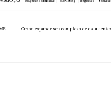
OMUNICAÇÃO
empreendedorismo
marketing
negócios
tecnolo
 ME
Cirion expande seu complexo de data center