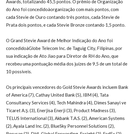
Awards, totalizando 45,5 pontos. O prêmio de Organização
do Ano foi concedidoàorganização com mais pontos, com
cada Stevie de Ouro contando três pontos, cada Stevie de
Prata dois pontos, e cada Stevie Bronze contando 1,5 ponto.
O Grand Stevie Award de Melhor Indicação do Ano foi
concedidoàGlobe Telecom Inc. de Taguig City, Filipinas, por
sua indicação de Ato Jiao para Diretor de RH do Ano, que
recebeu uma pontuação média dos juízes de 9,5 de um total de
10 possíveis.
Os principais vencedores do Gold Stevie Awards incluem Bank
of America (7), Cathay United Bank (5), IBM (4), Tata
Consultancy Services (4), Tech Mahindra (4), Dimes Sanayi ve
Ticaret A.Ş. (3), Enerjisa Enerji (3), Product Madness (3),
TELUS International (3), Akbank T.A.S. (2), American Systems
(2), Ayala Land Inc. (2), BlueSky Personnel Solutions (2),
Borusan (2), DHL Global Forwarding, Freight (2), FedEx (2),