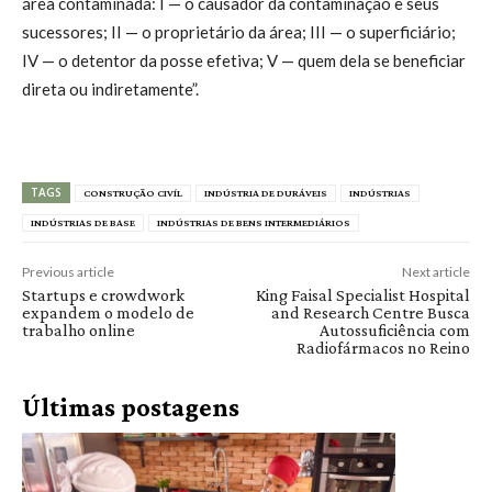
área contaminada: I — o causador da contaminação e seus
sucessores; II — o proprietário da área; III — o superficiário;
IV — o detentor da posse efetiva; V — quem dela se beneficiar
direta ou indiretamente”.
TAGS
CONSTRUÇÃO CIVÍL
INDÚSTRIA DE DURÁVEIS
INDÚSTRIAS
INDÚSTRIAS DE BASE
INDÚSTRIAS DE BENS INTERMEDIÁRIOS
Previous article
Next article
Startups e crowdwork
King Faisal Specialist Hospital
expandem o modelo de
and Research Centre Busca
trabalho online
Autossuficiência com
Radiofármacos no Reino
Últimas postagens