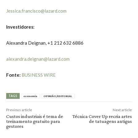
Jessica.francisco@lazard.com
Investidores:
Alexandra Deignan, +1 212 632 6886
alexandra.deignan@lazard.com
Fonte:
BUSINESS WIRE
TAGS
economia
OPINIÃO/EDITORIAL
Previous article
Next article
Custos industriais é tema de
Técnica Cover Up recria artes
treinamento gratuito para
de tatuagens antigas
gestores