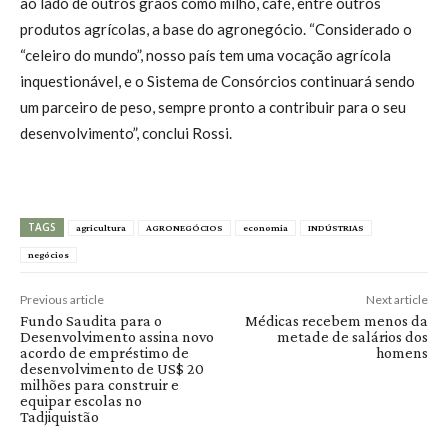
ao lado de outros grãos como milho, café, entre outros
produtos agrícolas, a base do agronegócio. “Considerado o
“celeiro do mundo”, nosso país tem uma vocação agrícola
inquestionável, e o Sistema de Consórcios continuará sendo
um parceiro de peso, sempre pronto a contribuir para o seu
desenvolvimento”, conclui Rossi.
TAGS
agricultura
AGRONEGÓCIOS
economia
INDÚSTRIAS
negócios
Previous article
Next article
Fundo Saudita para o
Médicas recebem menos da
Desenvolvimento assina novo
metade de salários dos
acordo de empréstimo de
homens
desenvolvimento de US$ 20
milhões para construir e
equipar escolas no
Tadjiquistão