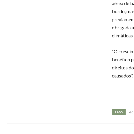
aérea de b
bordo, mas
previament
obrigada a
climáticas
“O crescim
benéfico p
direitos d
causados”, 
ec
TAGS