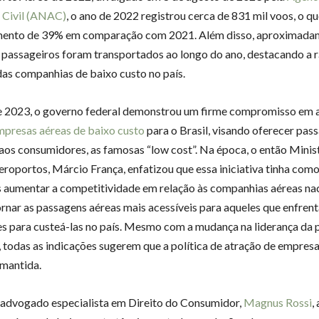
 Civil (ANAC)
, o ano de 2022 registrou cerca de 831 mil voos, o q
mento de 39% em comparação com 2021. Além disso, aproximada
 passageiros foram transportados ao longo do ano, destacando a 
as companhias de baixo custo no país.
e 2023, o governo federal demonstrou um firme compromisso em a
mpresas aéreas de baixo custo
para o Brasil, visando oferecer pas
 aos consumidores, as famosas “low cost”. Na época, o então Minis
eroportos, Márcio França, enfatizou que essa iniciativa tinha com
 aumentar a competitividade em relação às companhias aéreas nac
nar as passagens aéreas mais acessíveis para aqueles que enfre
es para custeá-las no país. Mesmo com a mudança na liderança da 
l, todas as indicações sugerem que a política de atração de empres
 mantida.
advogado especialista em Direito do Consumidor,
Magnus Rossi
,