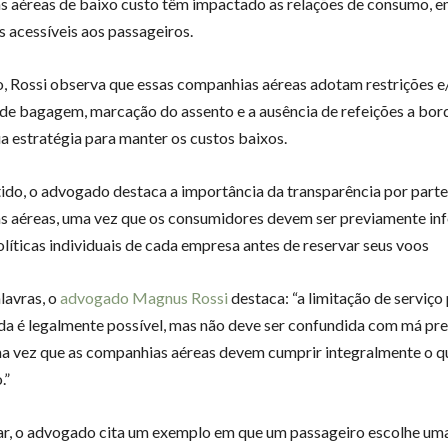
 aéreas de baixo custo têm impactado as relações de consumo, e
s acessíveis aos passageiros.
, Rossi observa que essas companhias aéreas adotam restrições e
 de bagagem, marcação do assento e a ausência de refeições a bo
ua estratégia para manter os custos baixos.
ido, o advogado destaca a importância da transparência por parte
 aéreas, uma vez que os consumidores devem ser previamente i
olíticas individuais de cada empresa antes de reservar seus voos
lavras, o
advogado Magnus Rossi
destaca: “a limitação de serviç
da é legalmente possível, mas não deve ser confundida com má pr
ma vez que as companhias aéreas devem cumprir integralmente o qu
.”
rar, o advogado cita um exemplo em que um passageiro escolhe u