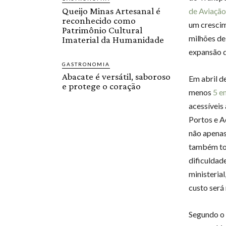
Queijo Minas Artesanal é
de Aviação
reconhecido como
um cresci
Patrimônio Cultural
milhões de
Imaterial da Humanidade
expansão d
GASTRONOMIA
Abacate é versátil, saboroso
Em abril d
e protege o coração
menos
5 e
acessíveis
Portos e A
não apenas
também tor
dificuldad
ministeria
custo será
Segundo o 