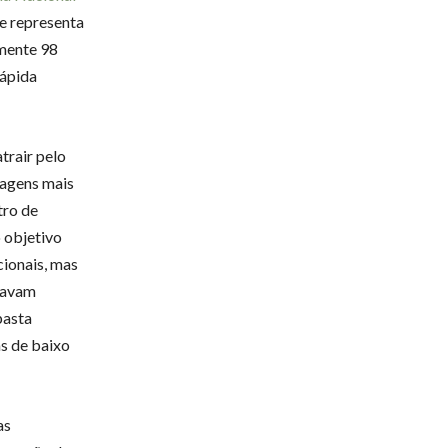
ue representa
mente 98
rápida
trair pelo
sagens mais
tro de
o objetivo
ionais, mas
ntavam
pasta
as de baixo
 as