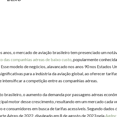
s anos, o mercado de aviação brasileiro tem presenciado um notáv
o das companhias aéreas de baixo custo
, popularmente conhecid
. Esse modelo de negócios, alavancado nos anos 90 nos Estados Un
gnificativas para a indústria da aviação global, ao oferecer tarifa
 e intensificar a competição entre as companhias aéreas.
o brasileiro, o aumento da demanda por passagens aéreas econô
ncipal motor desse crescimento, resultando em um mercado cada v
o e consumidores em busca de tarifas acessíveis. Segundo dados 
rte Aéreo de 2022, divulgado em 8 de agosto de 2023 pela
Agênc