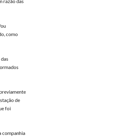
m razão das
/ou
rdo, como
 das
nformados
o previamente
estação de
e foi
ma companhia