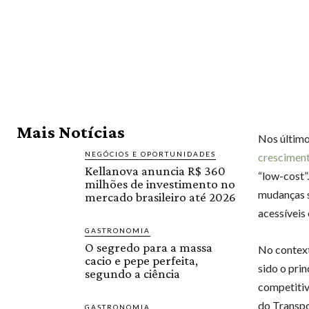
Mais Notícias
Nos último
NEGÓCIOS E OPORTUNIDADES
cresciment
Kellanova anuncia R$ 360
“low-cost”
milhões de investimento no
mudanças si
mercado brasileiro até 2026
acessíveis
GASTRONOMIA
O segredo para a massa
No context
cacio e pepe perfeita,
sido o pri
segundo a ciência
competitiv
do Transpo
GASTRONOMIA