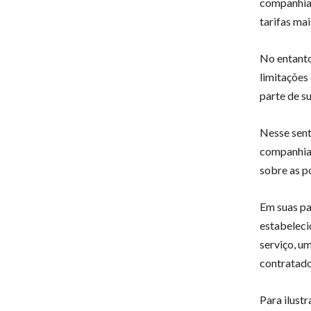
companhias
tarifas mai
No entanto
limitações
parte de s
Nesse sent
companhias
sobre as p
Em suas pa
estabeleci
serviço, u
contratado
Para ilust