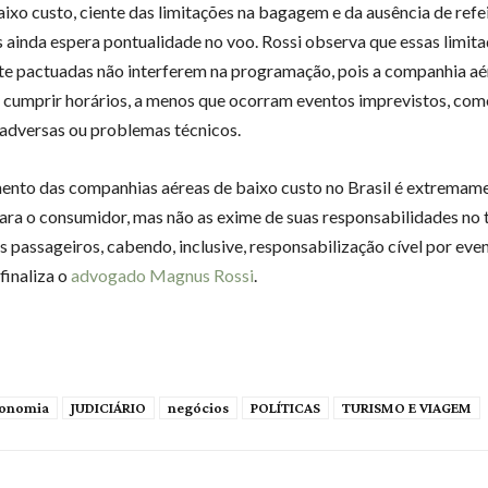
aixo custo, ciente das limitações na bagagem e da ausência de refe
 ainda espera pontualidade no voo. Rossi observa que essas limit
e pactuadas não interferem na programação, pois a companhia aé
 cumprir horários, a menos que ocorram eventos imprevistos, co
 adversas ou problemas técnicos.
ento das companhias aéreas de baixo custo no Brasil é extremam
ara o consumidor, mas não as exime de suas responsabilidades no 
os passageiros, cabendo, inclusive, responsabilização cível por eve
finaliza o
advogado Magnus Rossi
.
onomia
JUDICIÁRIO
negócios
POLÍTICAS
TURISMO E VIAGEM