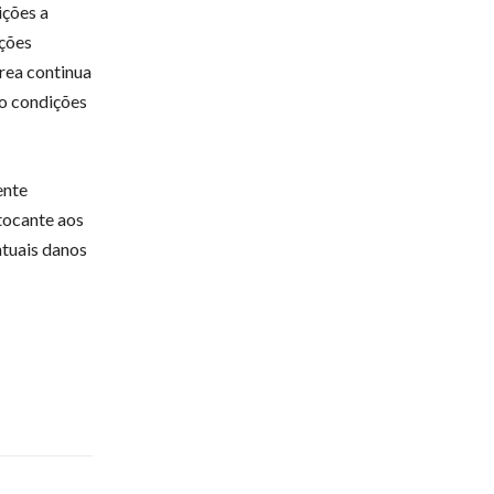
ições a
ações
rea continua
mo condições
ente
tocante aos
ntuais danos