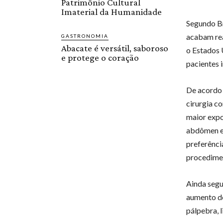
Patrimônio Cultural
Imaterial da Humanidade
Segundo Br
acabam rea
GASTRONOMIA
Abacate é versátil, saboroso
o Estados 
e protege o coração
pacientes 
De acordo c
cirurgia co
maior expo
abdômen e 
preferênci
procedimen
Ainda segu
aumento de
pálpebra, l