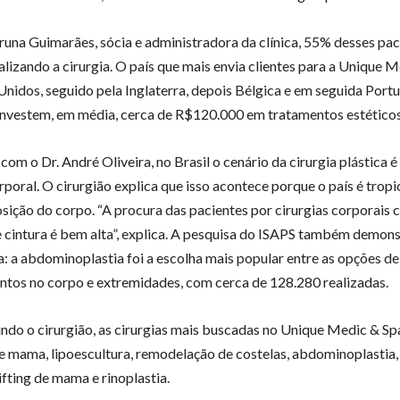
una Guimarães, sócia e administradora da clínica, 55% desses pac
lizando a cirurgia. O país que mais envia clientes para a Unique M
Unidos, seguido pela Inglaterra, depois Bélgica e em seguida Portu
investem, em média, cerca de R$120.000 em tratamentos estético
om o Dr. André Oliveira, no Brasil o cenário da cirurgia plástica 
rporal. O cirurgião explica que isso acontece porque o país é tropi
sição do corpo. “A procura das pacientes por cirurgias corporai
cintura é bem alta”, explica. A pesquisa do ISAPS também demons
a: a abdominoplastia foi a escolha mais popular entre as opções de
tos no corpo e extremidades, com cerca de 128.280 realizadas.
ndo o cirurgião, as cirurgias mais buscadas no Unique Medic & Sp
 mama, lipoescultura, remodelação de costelas, abdominoplastia, 
ifting de mama e rinoplastia.