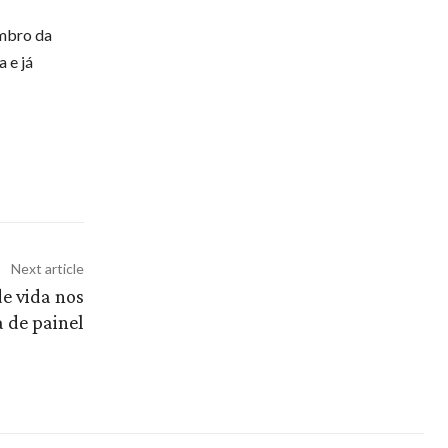
embro da
 e já
Next article
e vida nos
 de painel