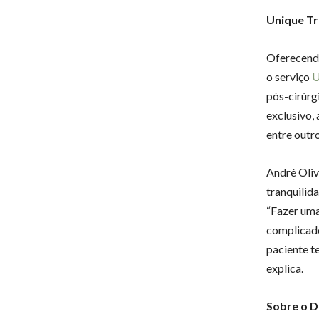
Unique Tr
Oferecendo
o serviço
U
pós-cirúrg
exclusivo,
entre outr
André Oliv
tranquilid
“Fazer uma
complicado
paciente t
explica.
Sobre o D