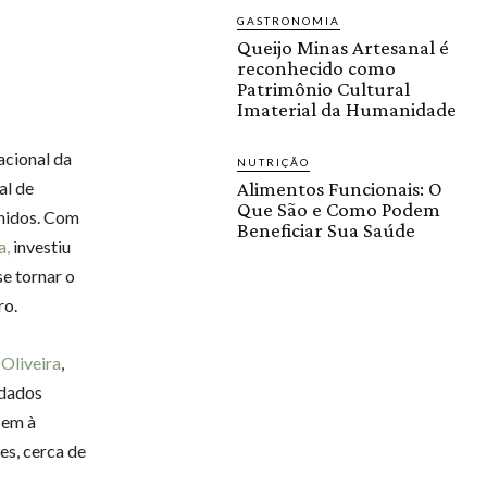
GASTRONOMIA
Queijo Minas Artesanal é
reconhecido como
Patrimônio Cultural
Imaterial da Humanidade
acional da
NUTRIÇÃO
al de
Alimentos Funcionais: O
Que São e Como Podem
Unidos. Com
Beneficiar Sua Saúde
a,
investiu
se tornar o
ro.
Oliveira
,
 dados
cem à
es, cerca de