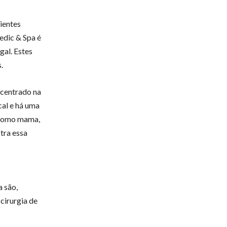
ientes
edic & Spa é
gal. Estes
s.
é centrado na
cal e há uma
s como mama,
tra essa
a são,
cirurgia de