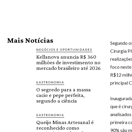
Mais Notícias
Segundo os
NEGÓCIOS E OPORTUNIDADES
Cirurgia Pl
Kellanova anuncia R$ 360
realizaçõe
milhões de investimento no
foco neste
mercado brasileiro até 2026
R$12 milhõ
principal 
GASTRONOMIA
O segredo para a massa
cacio e pepe perfeita,
Inaugurad
segundo a ciência
que é cirur
analisados
GASTRONOMIA
Queijo Minas Artesanal é
primeira co
reconhecido como
90% são mu