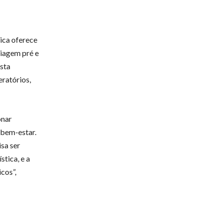
nica oferece
viagem pré e
ista
eratórios,
onar
 bem-estar.
isa ser
tica, e a
cos”,