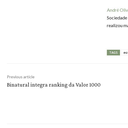
André Oliv
Sociedade B
realizou ma
ec
TAGS
Previous article
Binatural integra ranking da Valor 1000