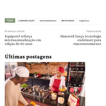
TAGS
COMUNICAÇÃO
entretenimento
INDÚSTRIAS
negócios
Previous article
Next article
Equipotel reforça
Fismatek lança tecnologia
internacionalização em
endolaser para
edição de 60 anos
rejuvenescimento
Últimas postagens