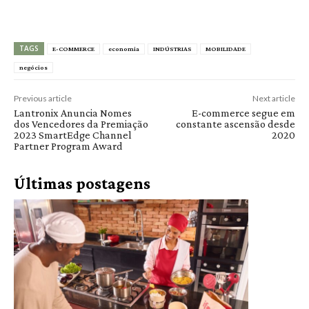
TAGS
E-COMMERCE
economia
INDÚSTRIAS
MOBILIDADE
negócios
Previous article
Next article
Lantronix Anuncia Nomes
E-commerce segue em
dos Vencedores da Premiação
constante ascensão desde
2023 SmartEdge Channel
2020
Partner Program Award
Últimas postagens