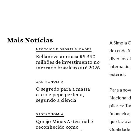
Mais Notícias
A Simpla Cl
NEGÓCIOS E OPORTUNIDADES
de renda fi
Kellanova anuncia R$ 360
diversos at
milhões de investimento no
internacion
mercado brasileiro até 2026
exterior.
GASTRONOMIA
O segredo para a massa
Para a nov
cacio e pepe perfeita,
Nacional d
segundo a ciência
pilares: Ta
financeira;
GASTRONOMIA
Queijo Minas Artesanal é
que faz a 
reconhecido como
Qualidade d