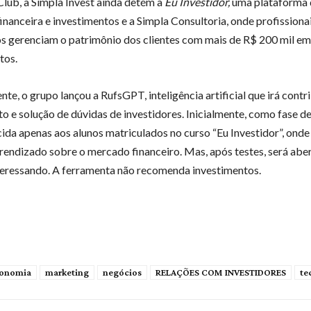
Club, a Simpla Invest ainda detém a
Eu Investidor,
uma plataforma 
inanceira e investimentos e a Simpla Consultoria, onde profissiona
os gerenciam o patrimônio dos clientes com mais de R$ 200 mil em
tos.
e, o grupo lançou a RufsGPT, inteligência artificial que irá contr
o e solução de dúvidas de investidores. Inicialmente, como fase de 
cida apenas aos alunos matriculados no curso “Eu Investidor”, ond
rendizado sobre o mercado financeiro. Mas, após testes, será aber
teressando. A ferramenta não recomenda investimentos.
onomia
marketing
negócios
RELAÇÕES COM INVESTIDORES
te