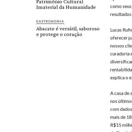
Patrimônio Cultural
como seus 
Imaterial da Humanidade
resultados
GASTRONOMIA
Abacate é versátil, saboroso
Lucas Rufi
e protege o coração
oferecer p
nossos cli
curadoria e
diversific
rentabilid
explica o e
A casa de 
nos último
com dados 
mais de 18
R$15 milhõ