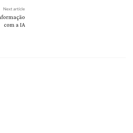
Next article
informação
com a IA