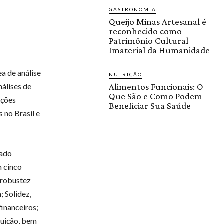
GASTRONOMIA
Queijo Minas Artesanal é
reconhecido como
Patrimônio Cultural
Imaterial da Humanidade
ea de análise
NUTRIÇÃO
nálises de
Alimentos Funcionais: O
Que São e Como Podem
ações
Beneficiar Sua Saúde
 no Brasil e
cado
m cinco
a robustez
; Solidez,
financeiros;
ituição, bem