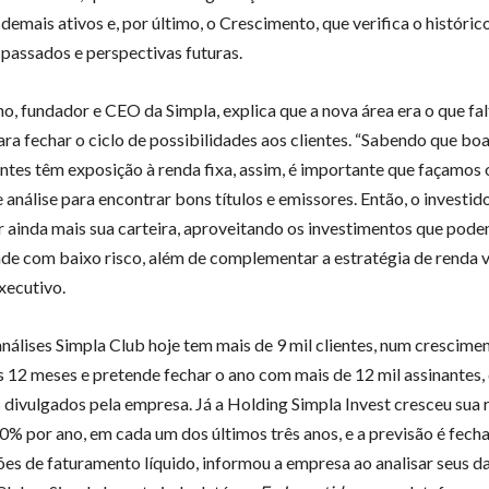
demais ativos e, por último, o Crescimento, que verifica o históric
 passados e perspectivas futuras.
no, fundador e CEO da Simpla, explica que a nova área era o que fa
ara fechar o ciclo de possibilidades aos clientes. “Sabendo que bo
entes têm exposição à renda fixa, assim, é importante que façamos 
 análise para encontrar bons títulos e emissores. Então, o investi
ar ainda mais sua carteira, aproveitando os investimentos que pod
ade com baixo risco, além de complementar a estratégia de renda va
xecutivo.
análises Simpla Club hoje tem mais de 9 mil clientes, num crescim
s 12 meses e pretende fechar o ano com mais de 12 mil assinantes,
divulgados pela empresa. Já a Holding Simpla Invest cresceu sua 
0% por ano, em cada um dos últimos três anos, e a previsão é fech
es de faturamento líquido, informou a empresa ao analisar seus d