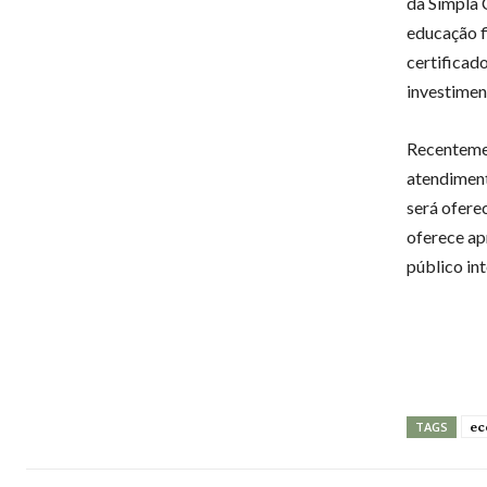
da Simpla 
educação f
certificad
investimen
Recentement
atendiment
será ofere
oferece ap
público in
ec
TAGS