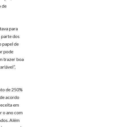
o de
ltava para
a parte dos
o papel de
dor pode
em trazer boa
riável”,
ento de 250%
 de acordo
receita em
ar o ano com
ados. Além