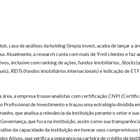
ub, casa de análises da holding Simpla Invest, acaba de lançar a ár
xa. Atualmente, a research conta com mais de 9 mil clientes e faz a
ivos, inclusive com ranking de ações, fundos imobiliários,
Stocks
(
ais),
REITs
(fundos imobiliários internacionais) e indicação de ETFs
a área, a empresa trouxe analistas com certificação CNPI (Certifi
o Profissional de Investimento e traçou uma estratégia dividida e
manho, que analisa a relevância da instituição perante o setor e su
 Governança, que foca na instituição, assim como sua transparência
análise da capacidade da instituição em honrar seus compromissos 
os Ativos, que verifica a segurança na carteira de crédito da inst