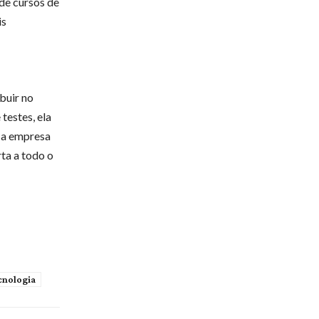
de cursos de
is
ibuir no
testes, ela
e a empresa
ta a todo o
cnologia