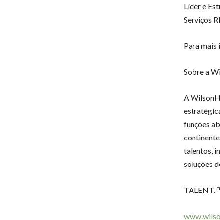
Líder e Es
Serviços R
Para mais 
Sobre a 
A WilsonHC
estratégic
funções ab
continente
talentos, i
soluções d
TALENT. ™ 
www.wils