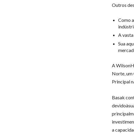
Outros des
Como a 
indústr
A vasta
Sua aqu
mercado
A WilsonH
Norte, um 
Principal 
Basak cont
devidoàsua
principalm
investimen
a capacida