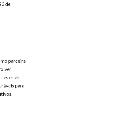
23 de
omo parceira
volver
ses e seis
uráveis para
tivos,