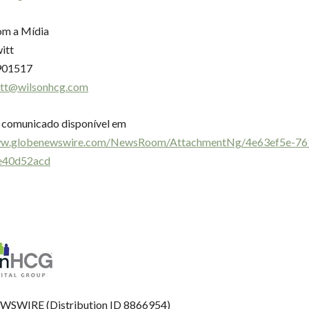
om a Mídia
itt
901517
witt@wilsonhcg.com
 comunicado disponível em
www.globenewswire.com/NewsRoom/AttachmentNg/4e63ef5e-76
e40d52acd
SWIRE (Distribution ID 8866954)