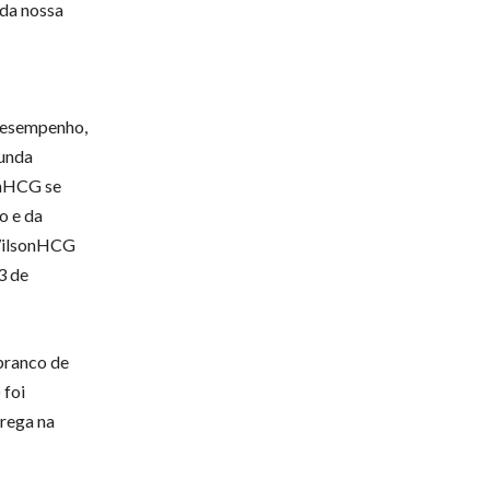
da nossa
Desempenho,
funda
onHCG se
o e da
 WilsonHCG
3 de
branco de
 foi
trega na