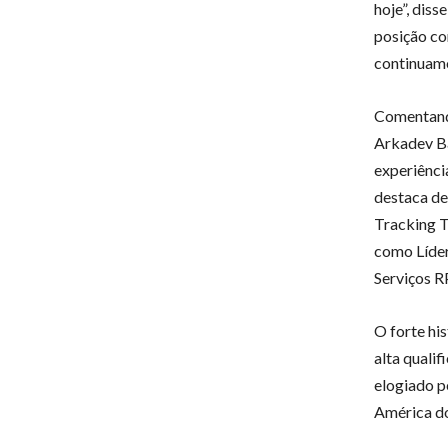
hoje”, diss
posição co
continuamo
Comentand
Arkadev Ba
experiênci
destaca de
Tracking T
como Líde
Serviços R
O forte hi
alta qualif
elogiado p
América do