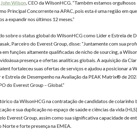
e
John Wilson
, CEO da WilsonHCG. “Também estamos orgulhosos 
mo Principal Concorrente na APAC, pois esta é uma região em que
s a expandir nos últimos 12 meses.”
o sobre o status global do WilsonHCG como Líder e Estrela de 
sak, Parceiro do Everest Group, disse: “Juntamente com sua pro
a em funções altamente qualificadas de nicho de sourcing, a Wils
vidoàsua presença e ofertas analíticas globais. A aquisição da Clar
alent fortaleceu suas ofertas de serviços e ajudou a posicionar a
r e Estrela de Desempenho na Avaliação da PEAK Matrix® de 202
PO do Everest Group – Global.”
stórico da WilsonHCG na contratação de candidatos de colarinho 
icação e sua duplicação no espaço de saúde e ciências da vida (HLS)
elo Everest Group, assim como sua significativa capacidade de en
 Norte e forte presença na EMEA.