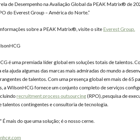
trela de Desempenho na Avaliação Global da PEAK Matrix® de 20
PO do Everest Group – América do Norte.”
informações sobre a PEAK Matrix®, visite o site
Everest Group.
WilsonHCG
G é uma premiada líder global em soluções totais de talentos. C
a ela ajuda algumas das marcas mais admiradas do mundo a desen
rangentes de talentos. Com uma presença global em mais de 65 paí
s, a WilsonHCG fornece um conjunto completo de serviços config
ncluindo
recruitment process outsourcing
(RPO), pesquisa de execu
e talentos contingentes e consultoria de tecnologia.
É mais do que uma solução; é o nosso cerne.
onhcg.com