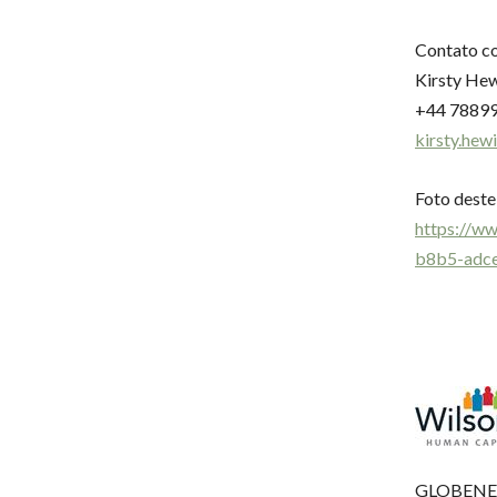
Contato c
Kirsty Hew
+44 7889
kirsty.he
Foto deste
https://
b8b5-adc
GLOBENEW