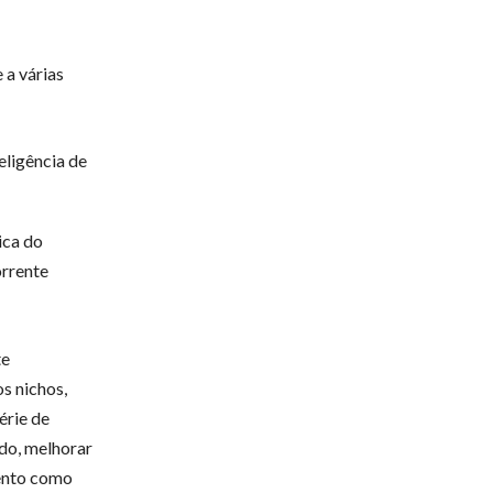
 a várias
eligência de
ica do
rrente
te
s nichos,
érie de
do, melhorar
mento como