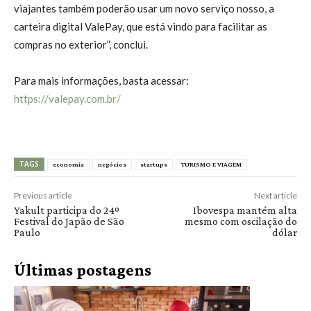
viajantes também poderão usar um novo serviço nosso, a
carteira digital ValePay, que está vindo para facilitar as
compras no exterior”, conclui.
Para mais informações, basta acessar:
https://valepay.com.br/
TAGS
economia
negócios
startups
TURISMO E VIAGEM
Previous article
Next article
Yakult participa do 24º
Ibovespa mantém alta
Festival do Japão de São
mesmo com oscilação do
Paulo
dólar
Últimas postagens