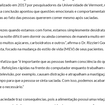
realizado em 2017 por pesquisadores da Universidade de Vermont,
ja conclusão apontou que questões emocionais e comportamenta
das ao fato das pessoas quererem comer mesmo após saciadas.
vezes quando estamos com fome, estamos simplesmente desidrata
a noite difícil sem dormir ou ainda comemos de maneira muito err
 muitos açúcares, carboidratos e outros”, afirma o Dr. Rizzieri G
sta, focado na mudança do estilo de vida (MEV) de seus pacientes.
enfatiza que “é importante que as pessoas tenham consciência do q
Refeições rápidas na frente do computador enquanto trabalham 
 televisão, por exemplo, causam distração e atrapalham a mastigaç
mpo para que a pessoa se sinta saciada. Com isso, podemos acab
e o necessário.”
 saciedade traz consequências, pois a alimentação possui uma rela