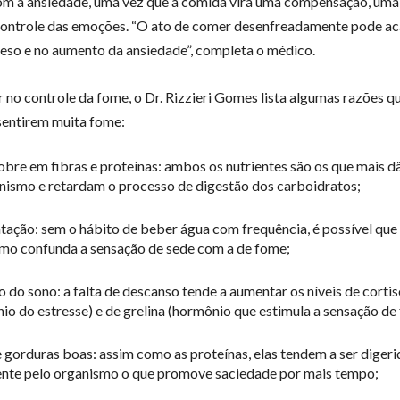
m a ansiedade, uma vez que a comida vira uma compensação, uma
controle das emoções. “O ato de comer desenfreadamente pode ac
eso e no aumento da ansiedade”, completa o médico.
r no controle da fome, o Dr. Rizzieri Gomes lista algumas razões q
sentirem muita fome:
obre em fibras e proteínas: ambos os nutrientes são os que mais 
nismo e retardam o processo de digestão dos carboidratos;
tação: sem o hábito de beber água com frequência, é possível que
mo confunda a sensação de sede com a de fome;
o do sono: a falta de descanso tende a aumentar os níveis de cortis
io do estresse) e de grelina (hormônio que estimula a sensação de
e gorduras boas: assim como as proteínas, elas tendem a ser digeri
nte pelo organismo o que promove saciedade por mais tempo;