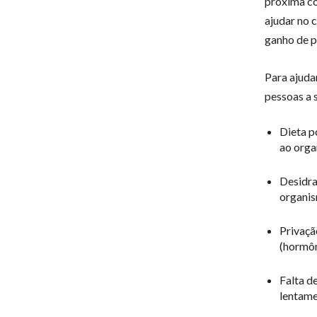
próxima co
ajudar no 
ganho de p
Para ajuda
pessoas a 
Dieta p
ao orga
Desidra
organis
Privaçã
(hormôn
Falta d
lentame