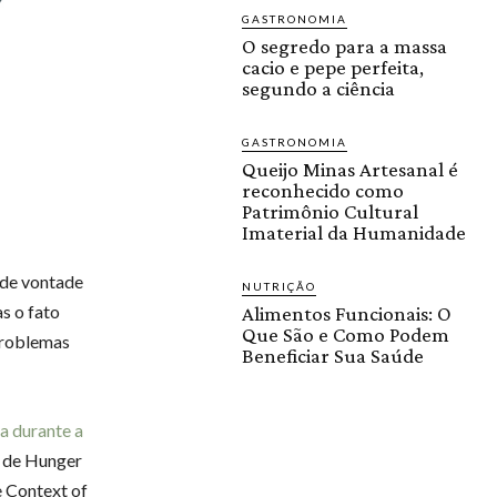
GASTRONOMIA
O segredo para a massa
cacio e pepe perfeita,
segundo a ciência
GASTRONOMIA
Queijo Minas Artesanal é
reconhecido como
Patrimônio Cultural
Imaterial da Humanidade
nde vontade
NUTRIÇÃO
s o fato
Alimentos Funcionais: O
Que São e Como Podem
problemas
Beneficiar Sua Saúde
a durante a
re de Hunger
e Context of