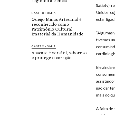
segundo a ciência
Satiety), 
Unidos, cu
GASTRONOMIA
Queijo Minas Artesanal é
estar liga
reconhecido como
Patrimônio Cultural
“Algumas 
Imaterial da Humanidade
tivemos um
consumindo
GASTRONOMIA
Abacate é versátil, saboroso
cardiologi
e protege o coração
Ele ainda 
consomem. 
assistindo
não dar te
mais do qu
A falta de