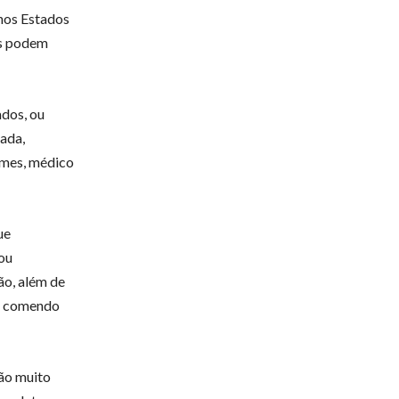
 nos Estados
is podem
dos, ou
ada,
omes, médico
ue
ou
ão, além de
ar comendo
ção muito