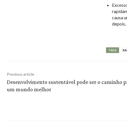
Excesso
rapidam
causa u
depois,
SA
TAGS
Previous article
Desenvolvimento sustentável pode ser o caminho p
um mundo melhor