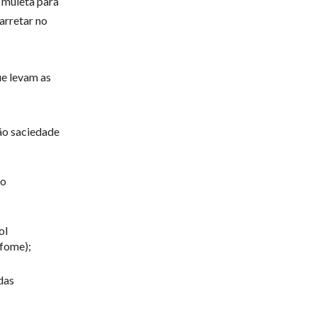
 muleta para
arretar no
ue levam as
dão saciedade
 o
ol
 fome);
das