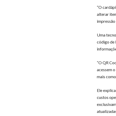
“O cardápi
alterar it
impressão 
Uma tecnol
código de 
informaçõe
“O QR Code
acessem o 
mais comod
Ele explic
custos ope
exclusivam
atualizada