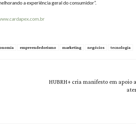
 melhorando a experiência geral do consumidor”.
www.cardapex.com.br
onomia
empreendedorismo
marketing
negócios
tecnologia
HUBRH+ cria manifesto em apoio 
ate