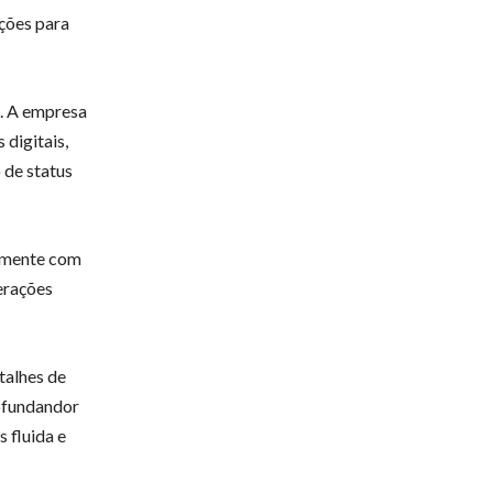
ções para
. A empresa
 digitais,
 de status
amente com
erações
talhes de
ofundandor
 fluida e