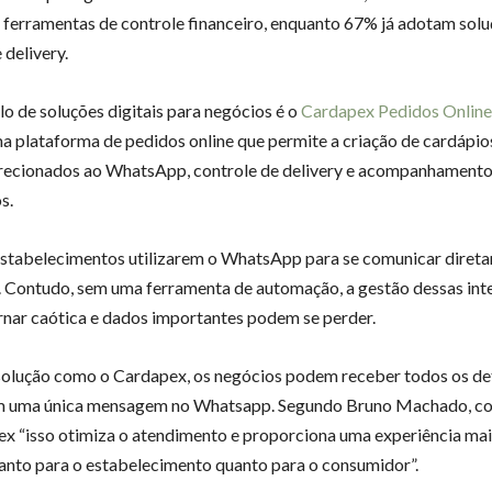
erramentas de controle financeiro, enquanto 67% já adotam solu
 delivery.
 de soluções digitais para negócios é o
Cardapex Pedidos Online
a plataforma de pedidos online que permite a criação de cardápios
recionados ao WhatsApp, controle de delivery e acompanhamento
s.
stabelecimentos utilizarem o WhatsApp para se comunicar diret
s. Contudo, sem uma ferramenta de automação, a gestão dessas int
rnar caótica e dados importantes podem se perder.
lução como o Cardapex, os negócios podem receber todos os de
m uma única mensagem no Whatsapp. Segundo Bruno Machado, c
x “isso otimiza o atendimento e proporciona uma experiência mais
 tanto para o estabelecimento quanto para o consumidor”.