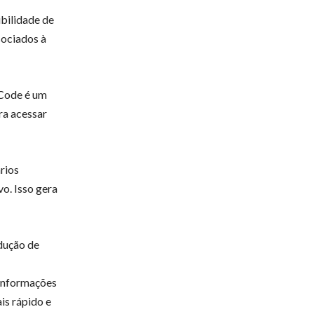
ibilidade de
sociados à
 Code é um
ra acessar
rios
o. Isso gera
edução de
“Informações
is rápido e