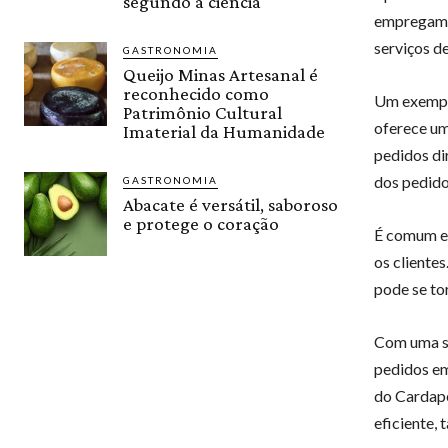
segundo a ciência
empregam f
serviços de
GASTRONOMIA
Queijo Minas Artesanal é
reconhecido como
Um exemplo
Patrimônio Cultural
oferece um
Imaterial da Humanidade
pedidos di
dos pedido
GASTRONOMIA
Abacate é versátil, saboroso
e protege o coração
É comum e
os cliente
pode se to
Com uma so
pedidos e
do Cardape
eficiente,