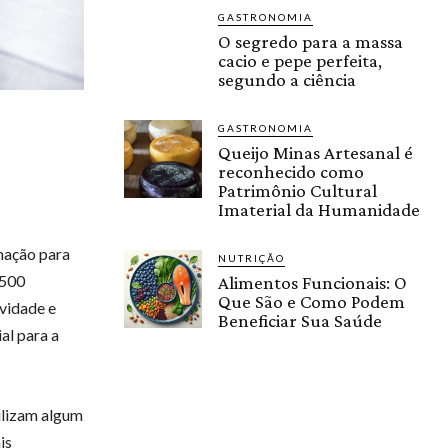
GASTRONOMIA
O segredo para a massa
cacio e pepe perfeita,
segundo a ciência
GASTRONOMIA
Queijo Minas Artesanal é
reconhecido como
Patrimônio Cultural
Imaterial da Humanidade
mação para
NUTRIÇÃO
.500
Alimentos Funcionais: O
Que São e Como Podem
ividade e
Beneficiar Sua Saúde
al para a
ilizam algum
is