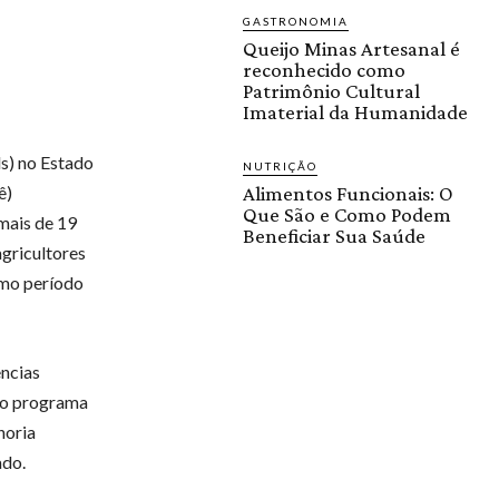
GASTRONOMIA
Queijo Minas Artesanal é
reconhecido como
Patrimônio Cultural
Imaterial da Humanidade
ls) no Estado
NUTRIÇÃO
ê)
Alimentos Funcionais: O
Que São e Como Podem
mais de 19
Beneficiar Sua Saúde
gricultores
smo período
ências
 do programa
horia
ado.