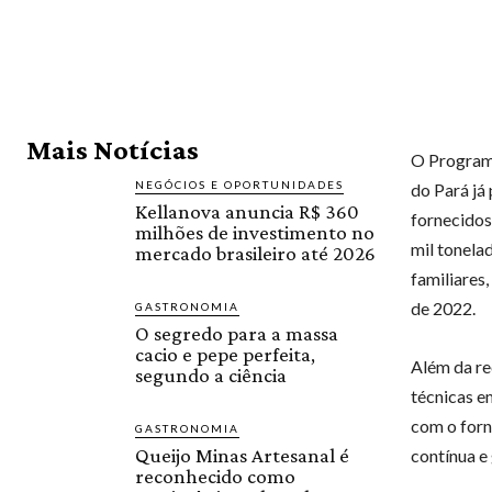
Mais Notícias
O Programa
NEGÓCIOS E OPORTUNIDADES
do Pará já
Kellanova anuncia R$ 360
fornecidos
milhões de investimento no
mil tonela
mercado brasileiro até 2026
familiares
de 2022.
GASTRONOMIA
O segredo para a massa
cacio e pepe perfeita,
Além da re
segundo a ciência
técnicas e
com o forn
GASTRONOMIA
Queijo Minas Artesanal é
contínua e
reconhecido como