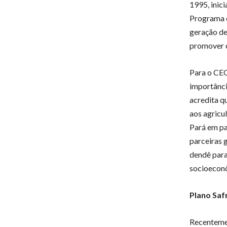
1995, inic
Programa e
geração de
promover o
Para o CEO
importânci
acredita q
aos agricu
Pará em pa
parceiras 
dendê para
socioeconô
Plano Safr
Recentemen