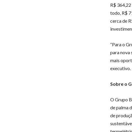
R$ 364,22 
todo, R$ 7
cerca de R
investimen
“Para o Gr
para nova 
mais oport
executivo.
Sobre o 
O Grupo BB
de palma d
de produçã
sustentáve
termelétri