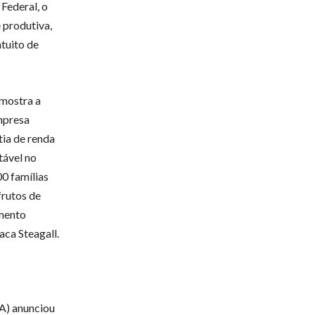
Federal, o
 produtiva,
ntuito de
mostra a
empresa
tia de renda
tável no
00 famílias
frutos de
imento
aca Steagall.
A) anunciou