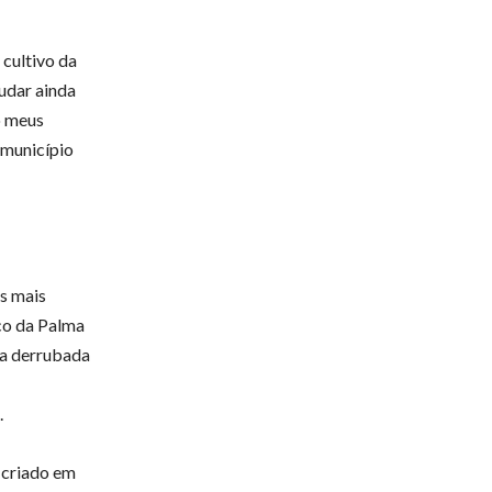
cultivo da
judar ainda
o meus
 município
es mais
co da Palma
e a derrubada
.
i criado em