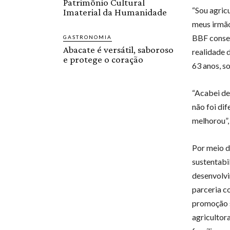
Patrimônio Cultural
“Sou agric
Imaterial da Humanidade
meus irmão
BBF conseg
GASTRONOMIA
Abacate é versátil, saboroso
realidade 
e protege o coração
63 anos, s
“Acabei de
não foi di
melhorou”, 
Por meio d
sustentabi
desenvolvi
parceria c
promoção s
agricultor