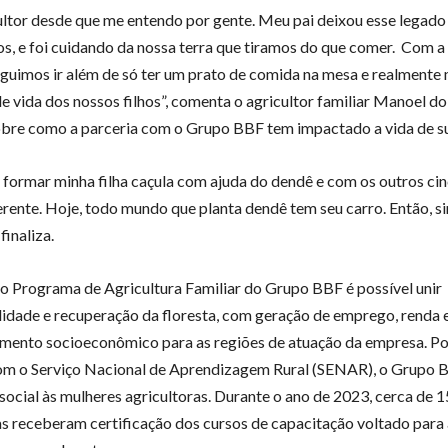
ultor desde que me entendo por gente. Meu pai deixou esse legado
s, e foi cuidando da nossa terra que tiramos do que comer. Com 
uimos ir além de só ter um prato de comida na mesa e realmente
de vida dos nossos filhos”, comenta o agricultor familiar Manoel d
obre como a parceria com o Grupo BBF tem impactado a vida de su
 formar minha filha caçula com ajuda do dendê e com os outros cin
ferente. Hoje, todo mundo que planta dendê tem seu carro. Então, si
finaliza.
o Programa de Agricultura Familiar do Grupo BBF é possível unir
lidade e recuperação da floresta, com geração de emprego, renda 
mento socioeconômico para as regiões de atuação da empresa. Po
om o Serviço Nacional de Aprendizagem Rural (SENAR), o Grupo 
ocial às mulheres agricultoras. Durante o ano de 2023, cerca de 
as receberam certificação dos cursos de capacitação voltado para a