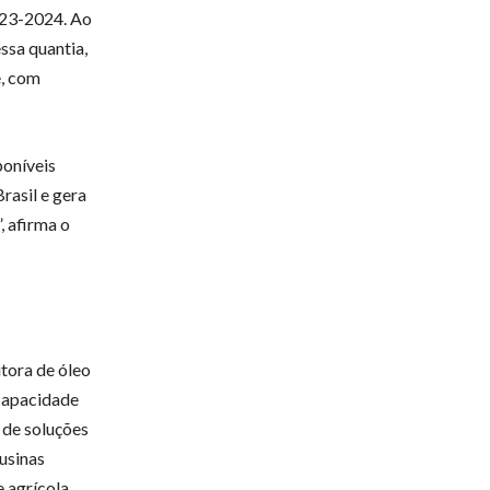
023-2024. Ao
ssa quantia,
e, com
poníveis
rasil e gera
, afirma o
tora de óleo
 capacidade
 de soluções
usinas
e agrícola