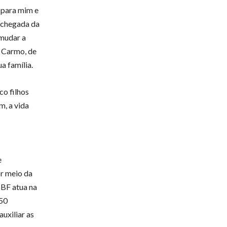
 para mim e
a chegada da
 mudar a
o Carmo, de
a família.
co filhos
m, a vida
e
r meio da
BBF atua na
150
uxiliar as