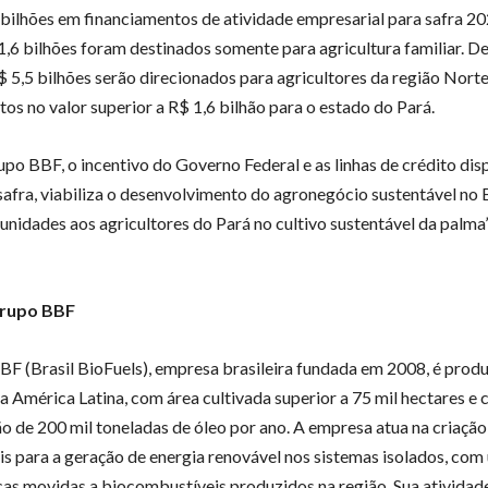
bilhões em financiamentos de atividade empresarial para safra 2
1,6 bilhões foram destinados somente para agricultura familiar. De
$ 5,5 bilhões serão direcionados para agricultores da região Nort
tos no valor superior a R$ 1,6 bilhão para o estado do Pará.
upo BBF, o incentivo do Governo Federal e as linhas de crédito dis
safra, viabiliza o desenvolvimento do agronegócio sustentável no B
unidades aos agricultores do Pará no cultivo sustentável da palma”
Grupo BBF
F (Brasil BioFuels), empresa brasileira fundada em 2008, é produ
a América Latina, com área cultivada superior a 75 mil hectares e
o de 200 mil toneladas de óleo por ano. A empresa atua na criação
is para a geração de energia renovável nos sistemas isolados, com 
cas movidas a biocombustíveis produzidos na região. Sua atividad