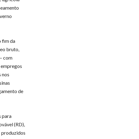
oneamento
overno
 fim da
leo bruto,
 – com
il empregos
s nos
sinas
agamento de
s para
ovável (RD),
o produzidos