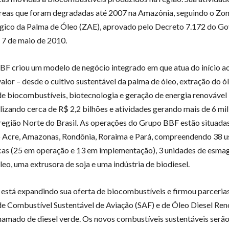
reas que foram degradadas até 2007 na Amazônia, seguindo o Z
ico da Palma de Óleo (ZAE), aprovado pelo Decreto 7.172 do G
e 7 de maio de 2010.
F criou um modelo de negócio integrado em que atua do início ao
alor – desde o cultivo sustentável da palma de óleo, extração do ó
e biocombustíveis, biotecnologia e geração de energia renovável
alizando cerca de R$ 2,2 bilhões e atividades gerando mais de 6 m
 região Norte do Brasil. As operações do Grupo BBF estão situada
 Acre, Amazonas, Rondônia, Roraima e Pará, compreendendo 38 u
cas (25 em operação e 13 em implementação), 3 unidades de esm
leo, uma extrusora de soja e uma indústria de biodiesel.
está expandindo sua oferta de biocombustíveis e firmou parceria
e Combustível Sustentável de Aviação (SAF) e de Óleo Diesel Ren
mado de diesel verde. Os novos combustíveis sustentáveis serã