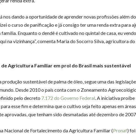
gerar renda extra.
á nos dando a oportunidade de aprender novas profissões além do 
lizei o curso de panificação e já consigo ter uma renda extra para a
 família. Enquanto o dendê é cultivado no quintal de casa, eu vend
qui na vizinhança”, comenta Maria do Socorro Silva, agricultora do
de Agricultura Familiar em prol do Brasil mais sustentável
 a produção sustentável de palma de óleo, segue uma das legislaçõ
 mundo. Desde 2010 o país conta com o Zoneamento Agroecológi
efinido pelo decreto
7.172 do Governo Federal
. A iniciativa proíb
 para esse fim e determina que o cultivo seja feito apenas em áreas
e aprovadas, que tenham sido desmatadas até dezembro de 2007
 Nacional de Fortalecimento da Agricultura Familiar (
Pronaf
) fo