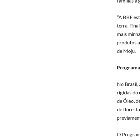
famílias a 
“A BBF est
terra. Fina
mais minha
produtos a
de Moju.
Programa 
No Brasil,
rígidas do
de Óleo, d
de floresta
previament
O Programa