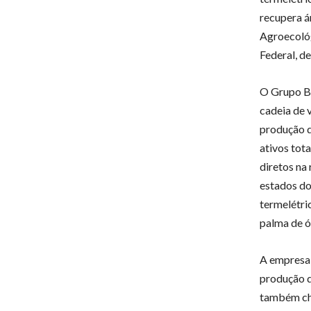
recupera á
Agroecológ
Federal, d
O Grupo BB
cadeia de v
produção d
ativos tot
diretos na
estados do
termelétri
palma de ó
A empresa 
produção d
também cha