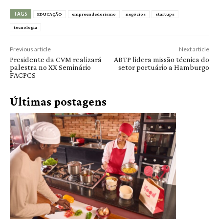
TAGS
EDUCAÇÃO
empreendedorismo
negócios
startups
tecnologia
Previous article
Next article
Presidente da CVM realizará
ABTP lidera missão técnica do
palestra no XX Seminário
setor portuário a Hamburgo
FACPCS
Últimas postagens