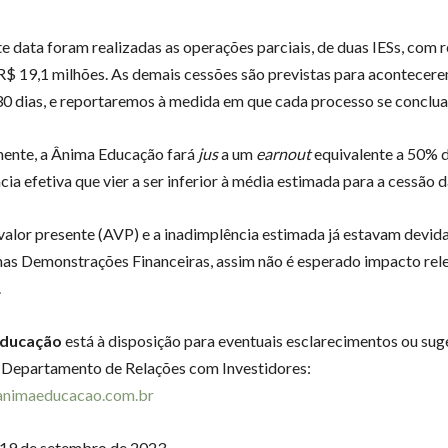
e data foram realizadas as operações parciais, de duas IESs, com
 R$ 19,1 milhões. As demais cessões são previstas para acontecer
0 dias, e reportaremos à medida em que cada processo se conclua
ente, a Ânima Educação fará
jus
a um
earnout
equivalente a 50% d
ia efetiva que vier a ser inferior à média estimada para a cessão d
 valor presente (AVP) e a inadimplência estimada já estavam devi
 nas Demonstrações Financeiras, assim não é esperado impacto rel
.
Educação
está à disposição para eventuais esclarecimentos ou sug
 Departamento de Relações com Investidores:
animaeducacao.com.br
 19 de setembro de 2023.