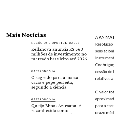
Mais Notícias
A
ANIMA 
NEGÓCIOS E OPORTUNIDADES
Resolução
Kellanova anuncia R$ 360
seus acion
milhões de investimento no
Instrument
mercado brasileiro até 2026
Coobrigaçã
cessão de D
GASTRONOMIA
O segredo para a massa
relativos 
cacio e pepe perfeita,
segundo a ciência
O valor to
aproximad
GASTRONOMIA
Queijo Minas Artesanal é
para a car
reconhecido como
prazo médi