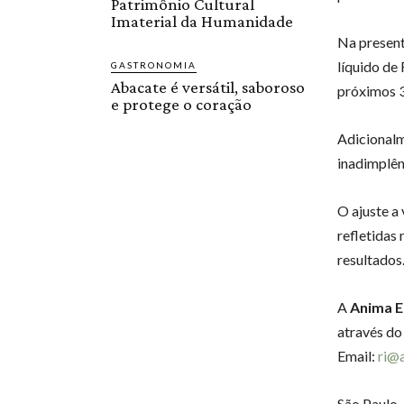
Patrimônio Cultural
Imaterial da Humanidade
Na present
líquido de
GASTRONOMIA
Abacate é versátil, saboroso
próximos 3
e protege o coração
Adicionalm
inadimplênc
O ajuste a
refletidas
resultados
A
Anima 
através do
Email:
ri@
São Paulo,