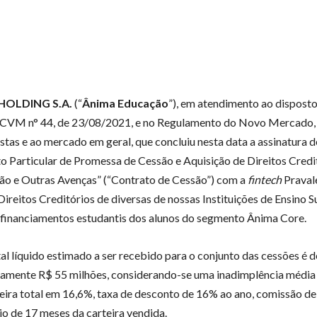
HOLDING S.A.
(“
Ânima
Educação
”), em atendimento ao disposto
 CVM n° 44, de 23/08/2021, e no Regulamento do Novo Mercado,
istas e ao mercado em geral, que concluiu nesta data a assinatura 
o Particular de Promessa de Cessão e Aquisição de Direitos Cred
o e Outras Avenças” (“Contrato de Cessão”) com a
fintech
Pravale
ireitos Creditórios de diversas de nossas Instituições de Ensino Su
a financiamentos estudantis dos alunos do segmento Ânima Core.
tal líquido estimado a ser recebido para o conjunto das cessões é d
amente R$ 55 milhões, considerando-se uma inadimplência média
teira total em 16,6%, taxa de desconto de 16% ao ano, comissão de
o de 17 meses da carteira vendida.