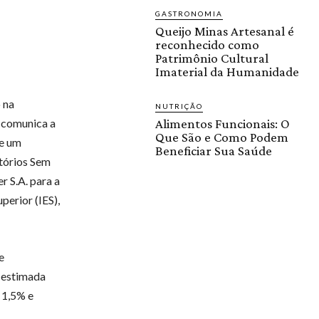
GASTRONOMIA
Queijo Minas Artesanal é
reconhecido como
Patrimônio Cultural
Imaterial da Humanidade
 na
NUTRIÇÃO
 comunica a
Alimentos Funcionais: O
Que São e Como Podem
de um
Beneficiar Sua Saúde
itórios Sem
r S.A. para a
perior (IES),
e
 estimada
 1,5% e