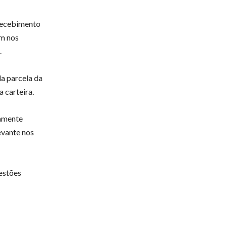
 recebimento
em nos
.
a parcela da
a carteira.
damente
evante nos
estões