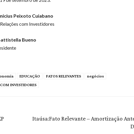
nicius Peixoto Cuiabano
 Relações com Investidores
attistella Bueno
esidente
onomia
EDUCAÇÃO
FATOS RELEVANTES
negócios
 COM INVESTIDORES
XP
Itaúsa:Fato Relevante – Amortização Ant
D