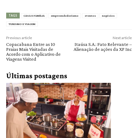
TAGS
CASA E FAMÍLIA
empreendedorismo
eventos
negócios
TURISMO E VIAGEM
Previous article
Next article
Copacabana Entre as 10
Itaúsa S.A.: Fato Relevante –
Praias Mais Visitadas de
Alienação de ações da XP Inc
Acordo com o Aplicativo de
Viagens Visited
Últimas postagens