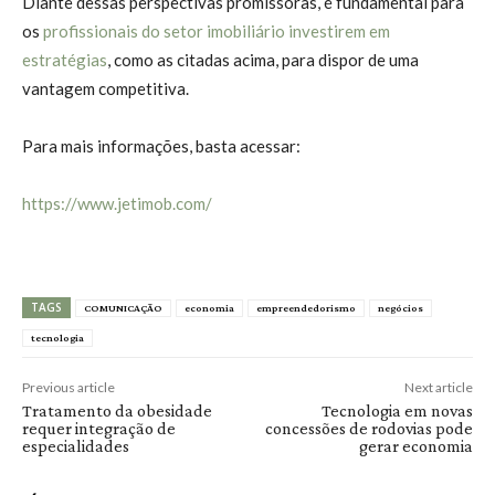
Diante dessas perspectivas promissoras, é fundamental para
os
profissionais do setor imobiliário investirem em
estratégias
, como as citadas acima, para dispor de uma
vantagem competitiva.
Para mais informações, basta acessar:
https://www.jetimob.com/
TAGS
COMUNICAÇÃO
economia
empreendedorismo
negócios
tecnologia
Previous article
Next article
Tratamento da obesidade
Tecnologia em novas
requer integração de
concessões de rodovias pode
especialidades
gerar economia