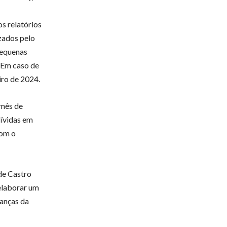
s relatórios
izados pelo
pequenas
 Em caso de
iro de 2024.
 mês de
ívidas em
com o
de Castro
 elaborar um
nanças da