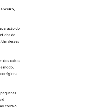
nanceiro,
reparação do
metidos de
s. Um desses
m dos caixas
se modo,
corrigir na
e pequenas
e é
não corra o