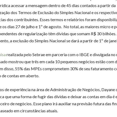
urídica acessar a mensagem dentro de 45 dias contados a partir da
ização dos Termos de Exclusão do Simples Nacional e os respectivo
ias dos contribuintes. Esses termos e relatórios foram disponibil
e os dias 27 de julho e 1º de agosto. No total, as maiores micro e 
endentes de regularização têm dívidas que somam R$ 30 bilhões.
nto, a exclusão do Simples Nacional se dará a partir de 1º de jane
isa
realizada pelo Sebrae em parceria com o IBGE e divulgada no
ado mostrou que três em cada 10 pequenos negócios estão com d
lém disso, 55% das MPEs comprometem 30% de seu faturamento 
 de contas em aberto.
s de experiência na área de Administração de Negócios, Dayane 
ica que uma forma de fugir das dívidas e deixar as contas em dia é
ceiro de negócios. Esse plano irá auxiliar na previsão futura das fi
aseado em circunstâncias atuais.