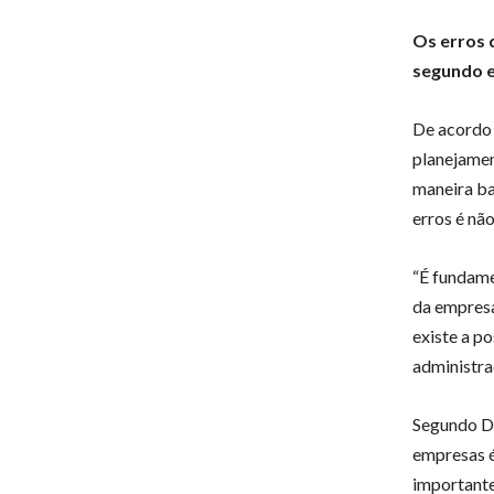
Os erros 
segundo e
De acordo 
planejamen
maneira ba
erros é não
“É fundame
da empresa
existe a po
administraç
Segundo Da
empresas é
importante