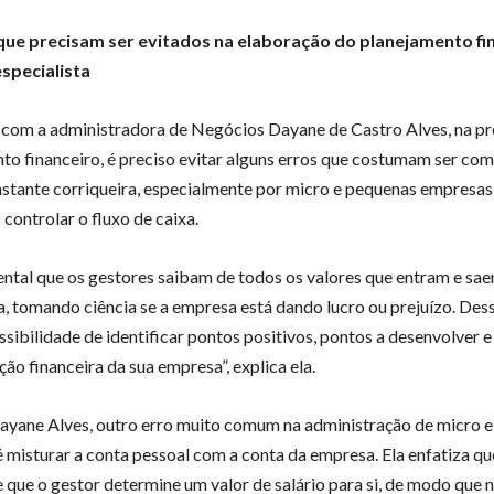
que precisam ser evitados na elaboração do planejamento fi
specialista
com a administradora de Negócios Dayane de Castro Alves, na p
to financeiro, é preciso evitar alguns erros que costumam ser co
stante corriqueira, especialmente por micro e pequenas empresa
 controlar o fluxo de caixa.
ntal que os gestores saibam de todos os valores que entram e sae
, tomando ciência se a empresa está dando lucro ou prejuízo. Des
ssibilidade de identificar pontos positivos, pontos a desenvolver e 
ão financeira da sua empresa”, explica ela.
yane Alves, outro erro muito comum na administração de micro 
 misturar a conta pessoal com a conta da empresa. Ela enfatiza qu
 que o gestor determine um valor de salário para si, de modo que 