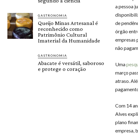
segundo a ciência
a pessoa j
disponibil
GASTRONOMIA
Queijo Minas Artesanal é
de pendênc
reconhecido como
órgão entr
Patrimônio Cultural
empresas p
Imaterial da Humanidade
não pagame
GASTRONOMIA
Abacate é versátil, saboroso
Uma
pesqu
e protege o coração
março pass
atraso. A
pagamento
Com 14 ano
Alves expl
plano finan
empresa, b