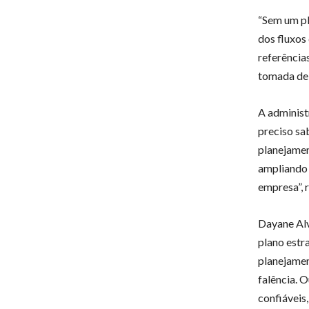
“Sem um pl
dos fluxos
referência
tomada de 
A administ
preciso sa
planejamen
ampliando 
empresa”, r
Dayane Alv
plano estr
planejamen
falência. 
confiáveis,