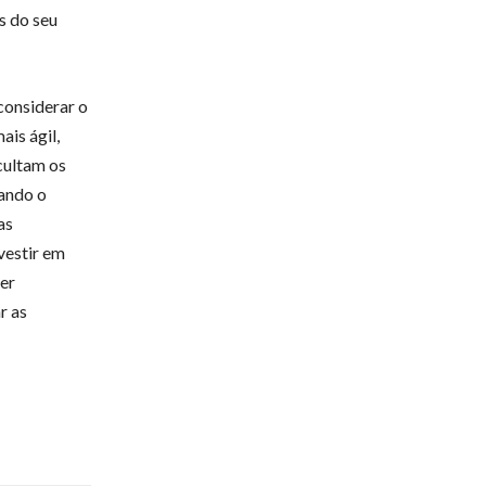
s do seu
considerar o
ais ágil,
cultam os
sando o
as
vestir em
ser
r as