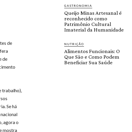
GASTRONOMIA
Queijo Minas Artesanal é
reconhecido como
Patrimônio Cultural
Imaterial da Humanidade
tes de
NUTRIÇÃO
fera
Alimentos Funcionais: O
Que São e Como Podem
e de
Beneficiar Sua Saúde
scimento
trabalho),
rsos
ia. Se há
 nacional
o, agora o
se mostra