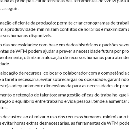
alha as principais características das ferramentas de WFM para 
 a seguir:
ação eficiente da produção: permite criar cronogramas de traba
m a produtividade, minimizam conflitos de horários e maximizam a
ursos humanos disponíveis.
o das necessidades: com base em dados históricos e padrões sazon
ntas de WFM podem ajudar a prever a necessidade futura por pro
entemente, otimizar a alocação de recursos humanos para atender
dade.
alocação de recursos: colocar o colaborador com a competência 
 a tarefa necessária, evitar sobrecargas ou ociosidade, garantindo
esteja adequadamente dimensionada para as necessidades de pro
mento e retenção de talentos: uma gestão eficaz do trabalho, que 
ração o equilíbrio entre trabalho e vida pessoal, tende a aumentar
tos.
 de custos: ao otimizar o uso dos recursos humanos, minimizar o
e evitar horas extras desnecessárias, as ferramentas de WFM pod