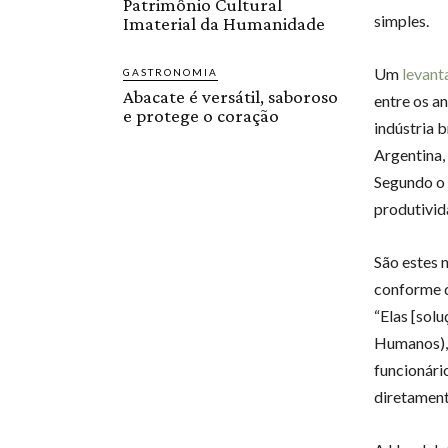
Patrimônio Cultural
simples.
Imaterial da Humanidade
Um
levan
GASTRONOMIA
Abacate é versátil, saboroso
entre os a
e protege o coração
indústria 
Argentina,
Segundo o
produtivid
São estes 
conforme d
“Elas [sol
Humanos),
funcionári
diretament