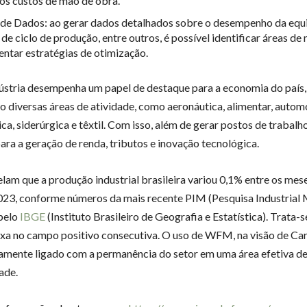
 os custos de mão de obra.
 de Dados: ao gerar dados detalhados sobre o desempenho da equ
de ciclo de produção, entre outros, é possível identificar áreas de 
ntar estratégias de otimização.
dústria desempenha um papel de destaque para a economia do país,
 diversas áreas de atividade, como aeronáutica, alimentar, automo
a, siderúrgica e têxtil. Com isso, além de gerar postos de trabalho
para a geração de renda, tributos e inovação tecnológica.
lam que a produção industrial brasileira variou 0,1% entre os mes
023, conforme números da mais recente PIM (Pesquisa Industrial 
pelo
IBGE
(Instituto Brasileiro de Geografia e Estatística). Trata-s
xa no campo positivo consecutiva. O uso de WFM, na visão de Car
tamente ligado com a permanência do setor em uma área efetiva d
ade.