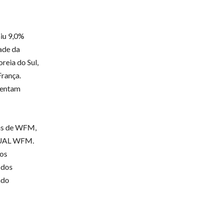
aiu 9,0%
ade da
reia do Sul,
França.
esentam
tas de WFM,
SQUAL WFM.
sos
 dos
ndo