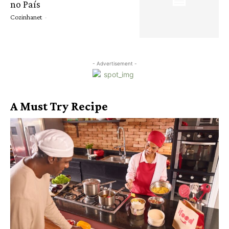
no País
Cozinhanet
-
- Advertisement -
A Must Try Recipe