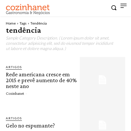
Home
Tags
Tendência
tendência
Sample Category Description. ( Lorem ipsum dolor sit amet,
consectetur adipisicing elit, sed do eiusmod tempor incididunt
ut labore et dolore magna aliqua. )
ARTIGOS
Rede americana cresce em
2015 e prevê aumento de 40%
neste ano
Cozinhanet
-
ARTIGOS
Gelo no espumante?