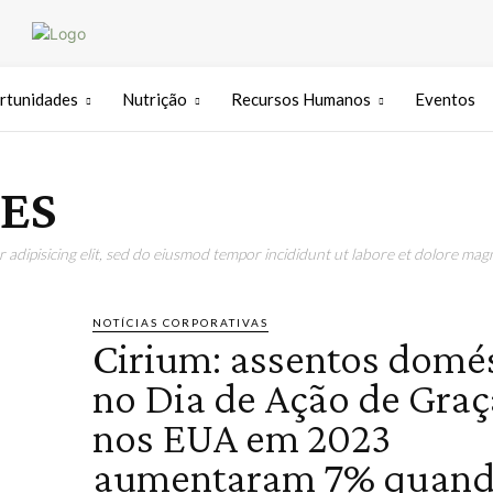
rtunidades
Nutrição
Recursos Humanos
Eventos
ES
adipisicing elit, sed do eiusmod tempor incididunt ut labore et dolore magn
NOTÍCIAS CORPORATIVAS
Cirium: assentos domé
no Dia de Ação de Graç
nos EUA em 2023
aumentaram 7% quan