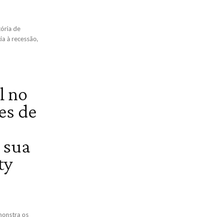
tória de
ia à recessão,
l no
es de
 sua
ty
monstra os