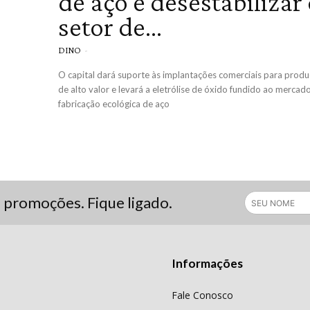
de aço e desestabilizar
setor de...
DINO
-
O capital dará suporte às implantações comerciais para prod
de alto valor e levará a eletrólise de óxido fundido ao mercad
fabricação ecológica de aço
s promoções. Fique ligado.
Informações
Fale Conosco