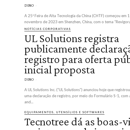
DINO
-
A 25ª Feira de Alta Tecnologia da China (CHTF) começou em 
novembro de 2023 em Shenzhen, China, com o tema “Revigorar
NOTÍCIAS CORPORATIVAS
UL Solutions registra
publicamente declaraç
registro para oferta pú
inicial proposta
DINO
-
A UL Solutions Inc. (“UL Solutions”) anunciou hoje que registr
uma declaração de registro, por meio do Formulário S-1, com a
and...
EQUIPAMENTOS, UTENSÍLIOS E SOFTWARES
Tecnotree dá as boas-v