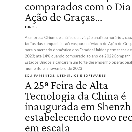
comparados com o Dia
Ação de Graças...
DINO
-
A empresa Cirium de análise da aviação analisou horários, cap
tarifas das companhias aéreas para o feriado de Ação de Graç
para o mercado doméstico dos Estados Unidos permanece es
2023; até 14% quando comparado ao ano de 2022Companhia
Estados Unidos alcançaram um forte desempenho operacional
momento em novembro de 2023
EQUIPAMENTOS, UTENSÍLIOS E SOFTWARES
A 25ª Feira de Alta
Tecnologia da China é
inaugurada em Shenzh
estabelecendo novo re
em escala