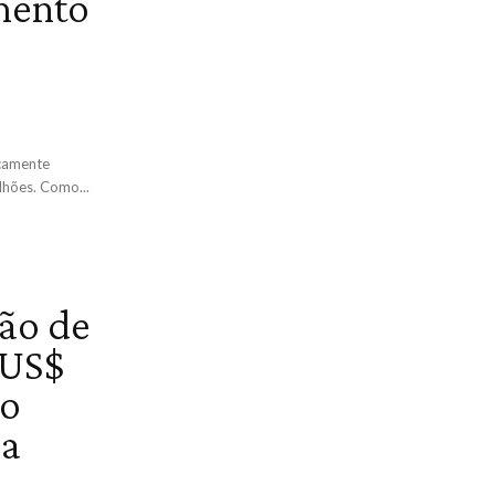
imento
icamente
lhões. Como...
ão de
 US$
 o
da