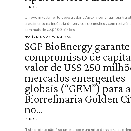
DINO
-
O novo investimento deve ajudar a Apex a continuar sua traje
crescimento na indústria de serviços domésticos com resistênc
com mais de US$ 100 bilhões
NOTÍCIAS CORPORATIVAS
SGP BioEnergy garante
compromisso de capita
valor de US$ 250 milhõ
mercados emergentes
globais (“GEM”) para a
Biorrefinaria Golden Ci
no...
DINO
-
"Este projeto não é só um marco; é um grito de guerra que de