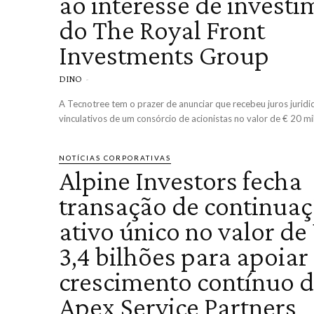
ao interesse de invest
do The Royal Front
Investments Group
DINO
-
A Tecnotree tem o prazer de anunciar que recebeu juros jurid
vinculativos de um consórcio de acionistas no valor de € 20 mi
NOTÍCIAS CORPORATIVAS
Alpine Investors fecha
transação de continuaç
ativo único no valor de
3,4 bilhões para apoiar
crescimento contínuo 
Apex Service Partners