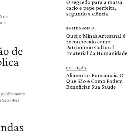
O segredo para a massa
cacio e pepe perfeita,
segundo a ciência
15 de
 o...
GASTRONOMIA
Queijo Minas Artesanal é
reconhecido como
ão de
Patrimônio Cultural
Imaterial da Humanidade
blica
NUTRIÇÃO
Alimentos Funcionais: O
Que São e Como Podem
Beneficiar Sua Saúde
ou publicamente
 Securities
indas