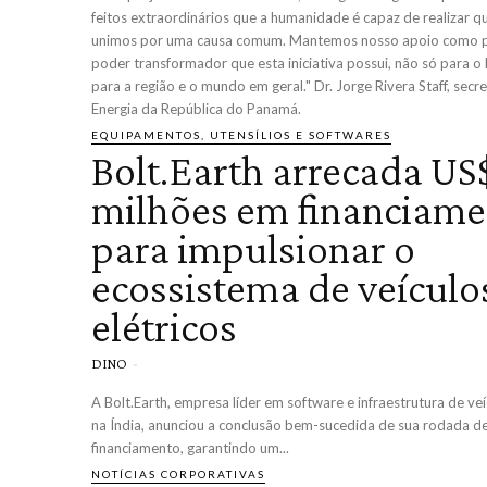
feitos extraordinários que a humanidade é capaz de realizar 
unimos por uma causa comum. Mantemos nosso apoio como 
poder transformador que esta iniciativa possui, não só para 
para a região e o mundo em geral." Dr. Jorge Rivera Staff, secr
Energia da República do Panamá.
EQUIPAMENTOS, UTENSÍLIOS E SOFTWARES
Bolt.Earth arrecada US
milhões em financiame
para impulsionar o
ecossistema de veículo
elétricos
DINO
-
A Bolt.Earth, empresa líder em software e infraestrutura de veí
na Índia, anunciou a conclusão bem-sucedida de sua rodada d
financiamento, garantindo um...
NOTÍCIAS CORPORATIVAS