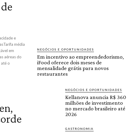
 de
acidade e
asTarifa média
NEGÓCIOS E OPORTUNIDADES
tável em
Em incentivo ao empreendedorismo,
s aéreas do
iFood oferece dois meses de
 até o
mensalidade grátis para novos
restaurantes
NEGÓCIOS E OPORTUNIDADES
Kellanova anuncia R$ 360
milhões de investimento
en,
no mercado brasileiro até
2026
corde
GASTRONOMIA