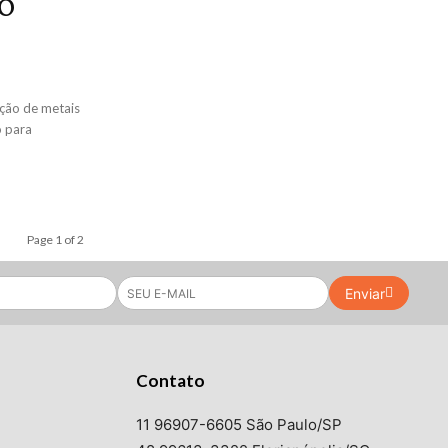
 o
ução de metais
o para
Page 1 of 2
Enviar
Contato
11 96907-6605 São Paulo/SP