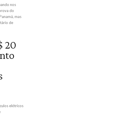
quando nos
prova do
o Panamá, mas
etário de
$ 20
nto
s
culos elétricos
e