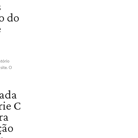
s
o do
e
atório
site. O
dada
rie C
ra
ção