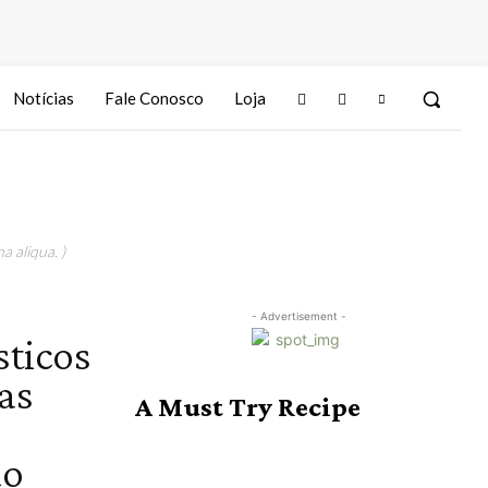
Notícias
Fale Conosco
Loja
a aliqua. )
- Advertisement -
sticos
as
A Must Try Recipe
do