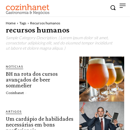
Home
Tags
Recursos humanos
recursos humanos
Sample Category Description. ( Lorem ipsum dolor sit amet,
consectetur adipisicing elit, sed do eiusmod tempor incididunt
ut labore et dolore magna aliqua. )
NOTÍCIAS
BH na rota dos cursos
avançados de beer
sommelier
Cozinhanet
-
ARTIGOS
Um cardápio de habilidades
necessárias em bons