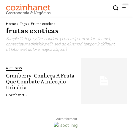
Home
Tags
Frutas exoticas
frutas exoticas
Sample Category Description. ( Lorem ipsum dolor sit amet,
consectetur adipisicing elit, sed do eiusmod tempor incididunt
ut labore et dolore magna aliqua. )
ARTIGOS
Cranberry: Conheça A Fruta
Que Combate A Infecção
Urinária
Cozinhanet
-
- Advertisement -