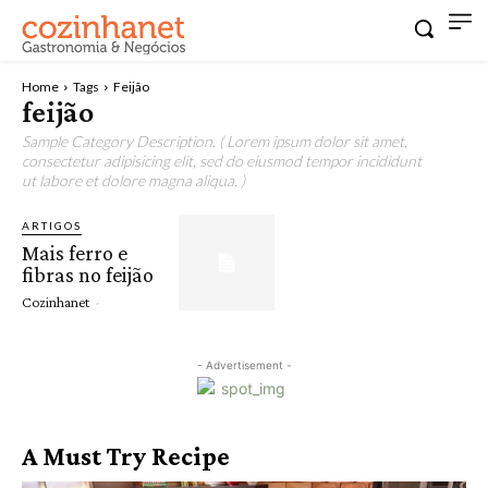
Home
Tags
Feijão
feijão
Sample Category Description. ( Lorem ipsum dolor sit amet,
consectetur adipisicing elit, sed do eiusmod tempor incididunt
ut labore et dolore magna aliqua. )
ARTIGOS
Mais ferro e
fibras no feijão
Cozinhanet
-
- Advertisement -
A Must Try Recipe