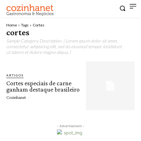
Home
Tags
Cortes
cortes
Sample Category Description. ( Lorem ipsum dolor sit amet,
consectetur adipisicing elit, sed do eiusmod tempor incididunt
ut labore et dolore magna aliqua. )
ARTIGOS
Cortes especiais de carne
ganham destaque brasileiro
Cozinhanet
-
- Advertisement -