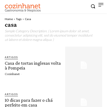
Home
Tags
Casa
casa
Sample Category Description. ( Lorem ipsum dolor sit amet,
consectetur adipisicing elit, sed do eiusmod tempor incididunt
ut labore et dolore magna aliqua. )
ARTIGOS
Casa de tortas inglesas volta
à Pompeia
Cozinhanet
-
ARTIGOS
10 dicas para fazer o chá
perfeito em casa