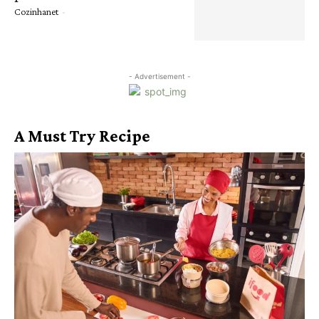
Cozinhanet
-
- Advertisement -
A Must Try Recipe