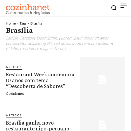
Home
Tags
Brasília
Brasília
Sample Category Description. ( Lorem ipsum dolor sit amet,
consectetur adipisicing elit, sed do eiusmod tempor incididunt
ut labore et dolore magna aliqua. )
ARTIGOS
Restaurant Week comemora
10 anos com tema
“Descoberta de Sabores”
Cozinhanet
-
ARTIGOS
Brasília ganha novo
restaurante nipo-peruano