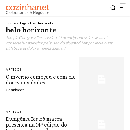
Home
Tags
Belo horizonte
belo horizonte
Sample Category Description. ( Lorem ipsum dolor sit amet,
consectetur adipisicing elit, sed do eiusmod tempor incididunt
ut labore et dolore magna aliqua. )
ARTIGOS
O inverno começou e com ele
doces novidades…
Cozinhanet
-
ARTIGOS
Ephigênia Bistrô marca
presença na 14ª edição do