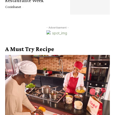
Restaurante Week
Cozinhanet
-
- Advertisement -
A Must Try Recipe